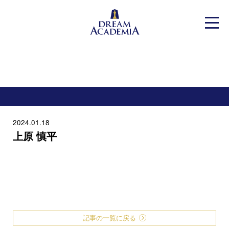
Dream Academia
Warning
: Undefined variable $home in
メニ
/home/xs333721/dreaca.jp/public_html/cms/wp-
content/themes/dreamAcademia/header.php
on line
38
2024.01.18
上原 慎平
記事の一覧に戻る