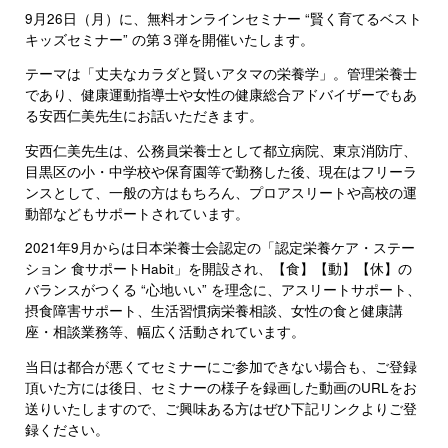
9月26日（月）に、無料オンラインセミナー “賢く育てるベスト
キッズセミナー” の第３弾を開催いたします。
テーマは「丈夫なカラダと賢いアタマの栄養学」。管理栄養士
であり、健康運動指導士や女性の健康総合アドバイザーでもあ
る安西仁美先生にお話いただきます。
安西仁美先生は、公務員栄養士として都立病院、東京消防庁、
目黒区の小・中学校や保育園等で勤務した後、現在はフリーラ
ンスとして、一般の方はもちろん、プロアスリートや高校の運
動部などもサポートされています。
2021年9月からは日本栄養士会認定の「認定栄養ケア・ステー
ション 食サポートHabit」を開設され、【食】【動】【休】の
バランスがつくる “心地いい” を理念に、アスリートサポート、
摂食障害サポート、生活習慣病栄養相談、女性の食と健康講
座・相談業務等、幅広く活動されています。
当日は都合が悪くてセミナーにご参加できない場合も、ご登録
頂いた方には後日、セミナーの様子を録画した動画のURLをお
送りいたしますので、ご興味ある方はぜひ下記リンクよりご登
録ください。