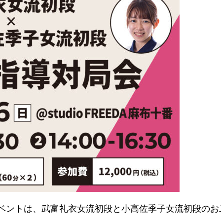
ベントは、武富礼衣女流初段と小高佐季子女流初段のお