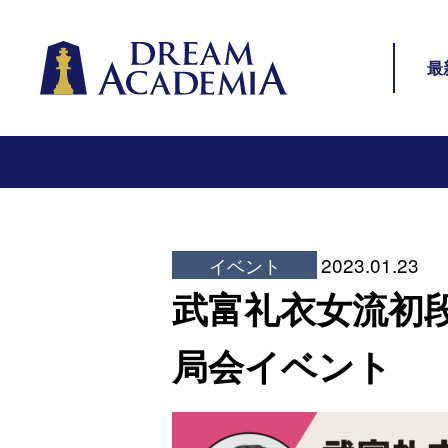
Dream Academia
サイ
最
2023.01.23
イベント
武富礼衣女流初
局会イベント