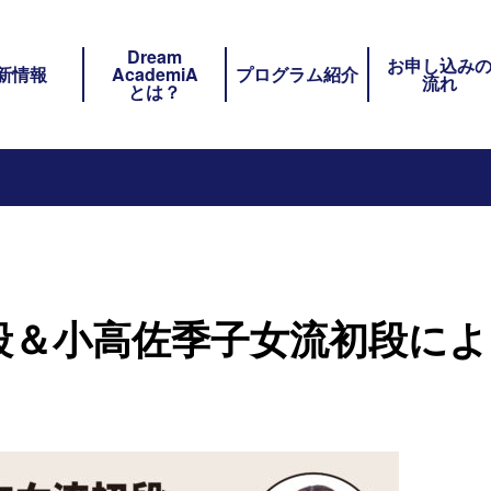
Dream
ト内メニュー
お申し込み
新情報
AcademiA
プログラム紹介
流れ
とは？
段＆小高佐季子女流初段に