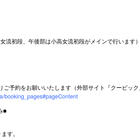
武富女流初段、午後部は小高女流初段がメインで行います
よりご予約をお願いいたします（外部サイト『クービック
ia/booking_pages#pageContent
み■
ります。