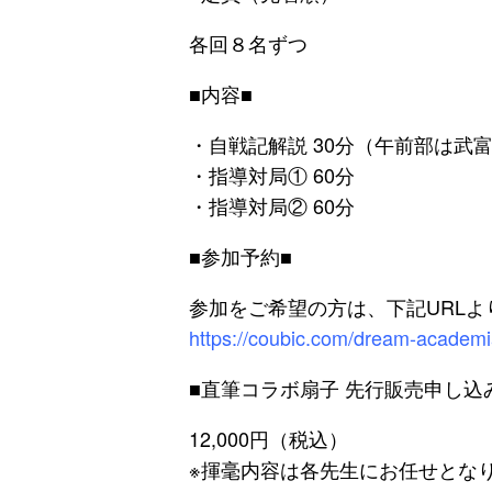
各回８名ずつ
■内容■
・自戦記解説 30分（午前部は
・指導対局① 60分
・指導対局② 60分
■参加予約■
参加をご希望の方は、下記URL
https://coubic.com/dream-academ
■直筆コラボ扇子 先行販売申し込
12,000円（税込）
※揮毫内容は各先生にお任せとな