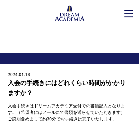
Dream Academia
Warning
: Undefined variable $home in
メニ
/home/xs333721/dreaca.jp/public_html/cms/wp-
content/themes/dreamAcademia/header.php
on line
38
2024.01.18
入会の手続きにはどれくらい時間がかかり
ますか？
入会手続きはドリームアカデミア受付での書類記入となりま
す。（希望者にはメールにて書類を送らせていただきます）
ご説明含めまして約30分でお手続きは完了いたします。